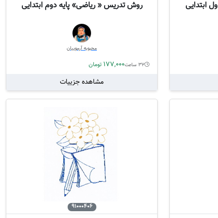
ل ابتدایی
روش تدریس « ریاضی» پایه دوم ابتدایی
محبوبه آرموییان
177,000
تومان
32 ساعت
مشاهده جزییات
91000406