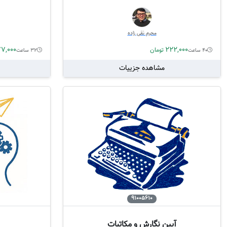
محرم نقی زاده
77,000
222,000
تومان
40 ساعت
32 ساعت
مشاهده جزییات
91005610
آیین نگارش و مکاتبات