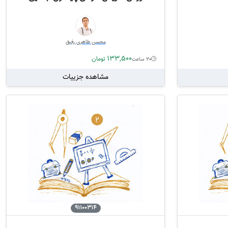
محسن طاهری رفیق
133,500
تومان
20 ساعت
مشاهده جزییات
91100314