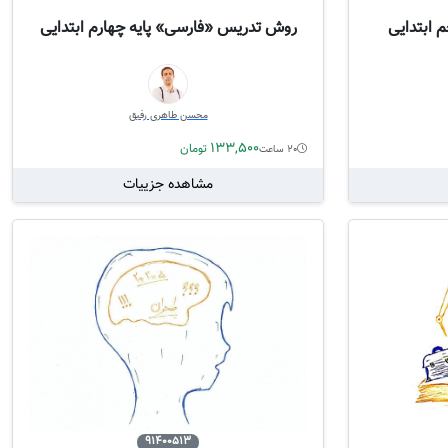
 ابتدایی
روش تدریس «فارسی» پایه چهارم ابتدایی
محسن طاهری رفیق
133,500
تومان
20 ساعت
مشاهده جزییات
91400513