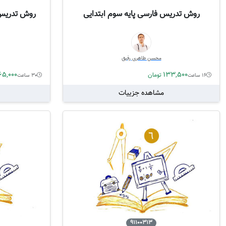
روش تدریس فارسی پایه سوم ابتدایی
روش تدریس 
محسن طاهری رفیق
65,000
133,500
تومان
16 ساعت
30 ساعت
مشاهده جزییات
91100313