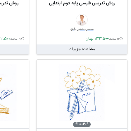
روش تدریس فارسی پایه دوم ابتدایی
روش تدریس
محسن طاهری رفیق
3,500
133,500
تومان
16 ساعت
20 ساعت
مشاهده جزییات
91000309