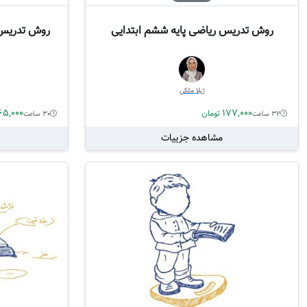
روش تدریس ریاضی پایه ششم ابتدایی
روش تدریس «
ژیلا ملکی
65,000
177,000
تومان
32 ساعت
30 ساعت
مشاهده جزییات