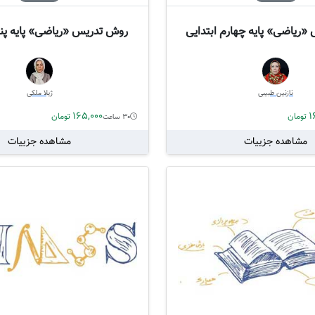
ریاضی» پایه چهارم ابتدایی
روش تدریس «ریاضی» پایه پنج
نازنین طبیبی
ژیلا ملکی
165,000
1
تومان
تومان
30 ساعت
مشاهده جزییات
مشاهده جزییات