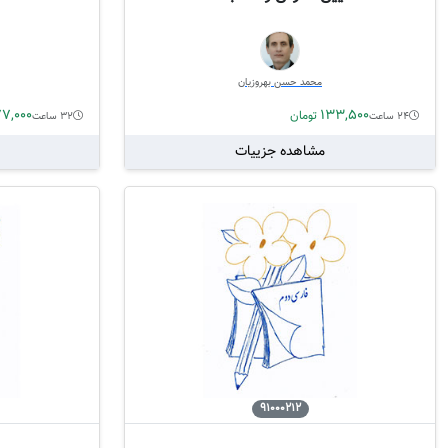
محمد حسن بهروزیان
77,000
133,500
تومان
24 ساعت
32 ساعت
مشاهده جزییات
91000212