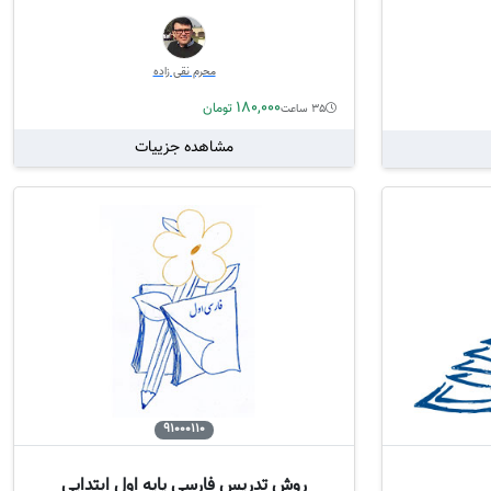
محرم نقی زاده
180,000
تومان
35 ساعت
مشاهده جزییات
91000110
روش تدریس فارسی پایه اول ابتدایی