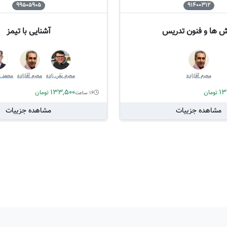
99505905
91400312
 ها و فنون تدریس
آشنایی با تیمز
محرم آقازاده
محرم نقی زاده
محرم آقازاده
محمد ع
133,500
13
تومان
تومان
16 ساعت
مشاهده جزییات
مشاهده جزییات