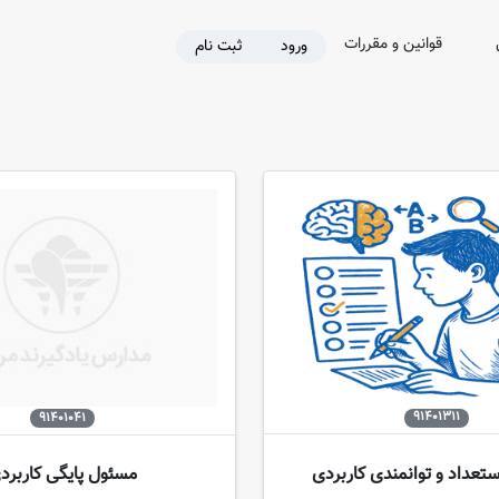
قوانین و مقررات
ورود
ثبت نام
91401311
91401041
عداد و توانمندی کاربردی
مسئول پایگی کاربرد