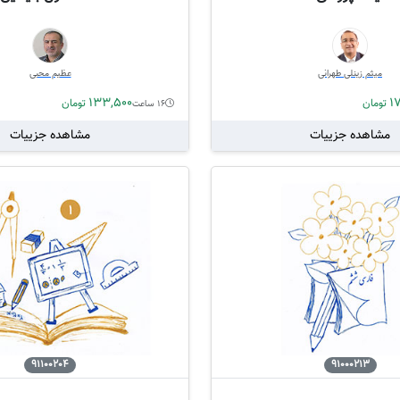
میثم زینلی طهرانی
عظیم محبی
133,500
1
تومان
تومان
16 ساعت
مشاهده جزییات
مشاهده جزییات
91100204
91000213