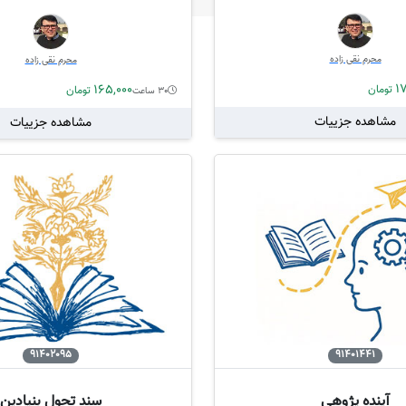
محرم نقی زاده
محرم نقی زاده
1
165,000
تومان
تومان
30 ساعت
مشاهده جزییات
مشاهده جزییات
91402095
91401441
آینده پژوهی
سند تحول بنیادین