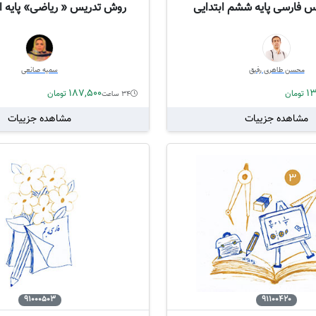
 فارسی پایه ششم ابتدایی
روش تدریس « ریاضی» پایه او
محسن طاهری رفیق
سمیه صانعی
187,500
13
تومان
تومان
34 ساعت
مشاهده جزییات
مشاهده جزییات
91000503
91100420