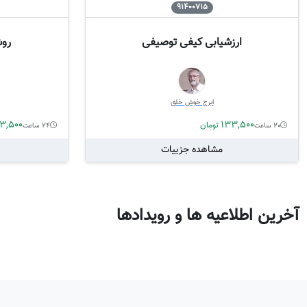
91400715
ارزشیابی کیفی توصیفی
روش
ایرج خوش خلق
3,500
133,500
تومان
20 ساعت
24 ساعت
مشاهده جزییات
آخرین اطلاعیه ها و رویدادها