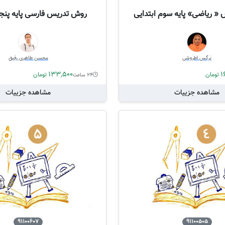
« ریاضی» پایه سوم ابتدایی
روش تدریس فارسی پایه پنجم
نرگس اطروشی
محسن طاهری رفیق
133,500
1
تومان
تومان
24 ساعت
مشاهده جزییات
مشاهده جزییات
91100607
91100505