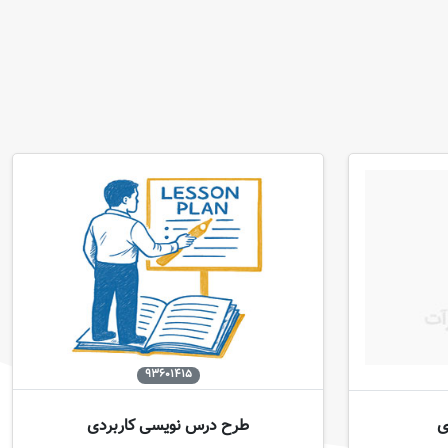
93601415
طرح درس نویسی کاربردی
ی