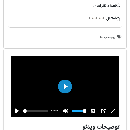
تعداد نظرات:
0
امتیاز:
برچسب ها
پخش
00:00
تمام
PIP
تنظیمات
بی
پخش
صفحه
صدا
توضیحات ویدئو