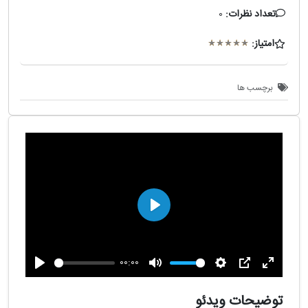
تعداد نظرات:
0
امتیاز:
برچسب ها
پخش
00:00
تمام
PIP
تنظیمات
بی
پخش
صفحه
صدا
توضیحات ویدئو